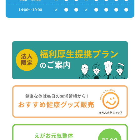
14:00～19:00
×
●
●
×
●
●
●
●