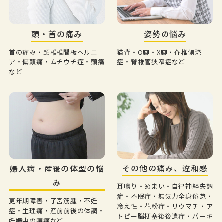
頭・首の痛み
姿勢の悩み
首の痛み・頚椎椎間板ヘルニ
猫背・O脚・X脚・脊椎側湾
ア・偏頭痛・ムチウチ症・頭痛
症・脊椎管狭窄症など
など
その他の痛み、違和感
婦人病・産後の体型の悩
み
耳鳴り・めまい・自律神経失調
症・不眠症・無気力全身倦怠・
更年期障害・子宮筋腫・不妊
冷え性・花粉症・リウマチ・ア
症・生理痛・産前前後の体調・
トピー脳梗塞後後遺症・パーキ
妊娠中の腰痛など